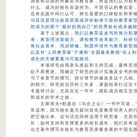
调查和访谈的对象皆为教育家，而是我们认为校
什么、成为好校长应该何为。不容否认的事实是，
也有实践中同行认可、师生喜爱的口碑校长和草
与其说是理论政策层面或评价标准方面的教育家
想成为的那个“最好的我自己”的优秀校长或卓越
基于上述观点，
我们以教育蓝皮书所努力彰
准，将管理决策能力、课程教学改革能力、科研
将社会资本、培训研修、制度环境作为教育家型
以及对“人民教育家”于漪和“全国最美教师”张
成长的关键要素与可能路径。
本项研究由我牵头发起和主持完成，最终呈
处不再赘述。我确定了研究的设计实施及全书的
与了各章节的撰写。部分章节的修改多达十几稿
的精力。研究前后历时三年多，课题组举行过近
专题研讨会，尤其在近一年中，团队成员相互交
和成长的学术之旅。
古斯塔夫•勒庞在《乌合之众》一书中写道，
常适用，因为校长毫无疑问首先是教育培养人的
把它做出来。这句话也同样适用于研究者，尤其
长，如何支持和支撑更多的校长成长，我们应有
论文著作撰写在校长与教育高质量发展的中国实