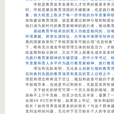
学校是教育改革发展和人才培养的最基本单
织。学校是建设教育强国的关键载体，也是践行
量，很大程度上取决于每一所学校的办学质量和
加快建设教育强国，就是要通过精神引领和制度
他们成为新时代的教育家精神的践行者，推动教
基础教育学校承担的育人功能是相同的，但
环境禀赋、师资生源特征、办学条件保障等却存
展的国家政策到了学校层面有可能出现“信息转换
下，唯有充分激发学校管理主体的创造活力，才
绘蓝图和标示路径，又自下而上探索生成丰富多
为践行教育家精神的关键层级，把中小学书记、
学质量和育人水平作为践行教育家精神、推行教
理论和实际表明，无论多么
创新引领的教育
实转换到实践的教育场景和真实的育人过程之中
理想和理念终将流于空泛，规划和政策可能归于
学校领导者，也就是书记和校长，无疑是发挥衔
关于校长的研究可谓一个历久弥新的领域，
虽称不上汗牛充栋，但至少也扎实丰富，凝聚了
全国49.83万所学校，如果算上书记、校长和
校长？如何培养造就更多的好校长？与这个群体
觉到这样的问题，无论对于百万校长个人的专业