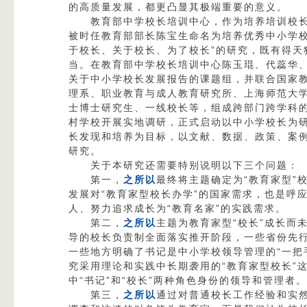
的高质量发展，都更凸显其极端重要的意义。
教育部中学校长培训中心，作为培养培训校长
被时任教育部部长陈宝生命名为培养优秀中小学校
于校长、关于校长、为了校长”的研究，既有得天
当。在教育部中学校长培训中心陈玉琨、代蕊华
关于中小学校长发展报告的课题组，并联合国家
理系、职业教育与成人教育研究所、上海师范大
士博士研究生、一线校长等，组成跨部门跨学科
村学校开展实地调研，正式启动以中小学校长为
长发现和培养为目标，以文献、数据、政策、案
研究。
关于本研究还需要特别说明以下三个问题：
第一，
之所以
最终将主题确定为“教育家型”
发展对“教育家型校长办学”的国家需求，也是呼
人、努力追求成长为“教育名家”的实践需求。
第二，
之所以
主题为教育家型“校长”成长而
导的校长负责制全面落实推开阶段，一些省份先
一些地方明确了书记是中小学校领导管理的“一把
究采用理论和实践中长期袭用的“教育家型校长”
中“书记”和“校长”两种角色身份的领导和管理者。
第三，
之所以
通过对普通校长工作经验和实